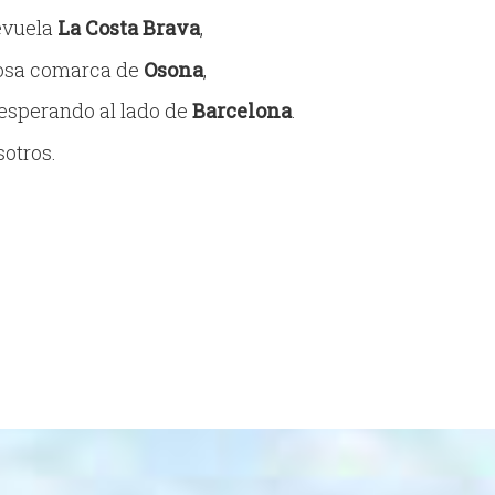
evuela
La Costa Brava
,
osa comarca de
Osona
,
esperando al lado de
Barcelona
.
sotros.