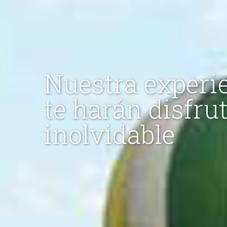
Nuestra experi
te harán disfru
inolvidable