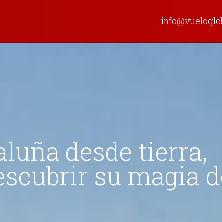
info@vuelogl
luña desde tierra,
descubrir su magia d