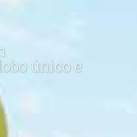
n
lobo único e