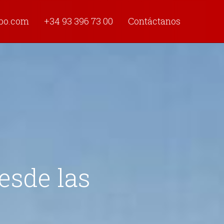
obo.com
+34 93 396 73 00
Contáctanos
esde las