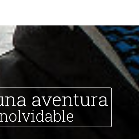
una aventura
inolvidable